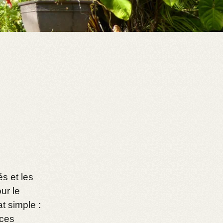
és et les
ur le
t simple :
rces