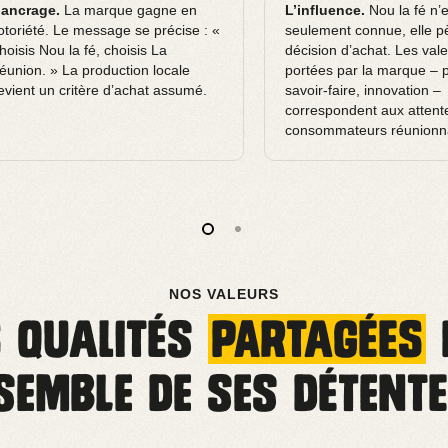
’ancrage.
La marque gagne en
L’influence.
Nou la fé n’e
otoriété. Le message se précise : «
seulement connue, elle p
hoisis Nou la fé, choisis La
décision d’achat. Les val
éunion. » La production locale
portées par la marque – p
evient un critère d’achat assumé.
savoir-faire, innovation –
correspondent aux attent
consommateurs réunionna
NOS VALEURS
s qualités
partagées
nsemble de ses détent