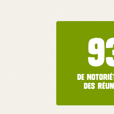
9
de notorié
des Réun