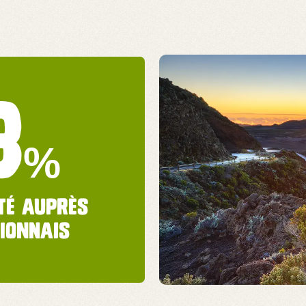
3
%
té auprès
ionnais