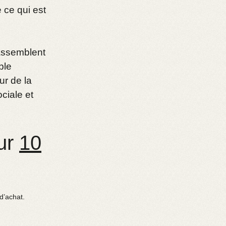
 ce qui est
 assemblent
ple
r de la
ciale et
ur
10
d’achat.