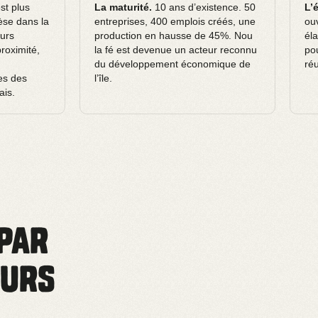
st plus
La maturité.
10 ans d’existence. 50
L’
èse dans la
entreprises, 400 emplois créés, une
ou
eurs
production en hausse de 45%. Nou
él
roximité,
la fé est devenue un acteur reconnu
pou
du développement économique de
ré
es des
l’île.
is.
par
eurs